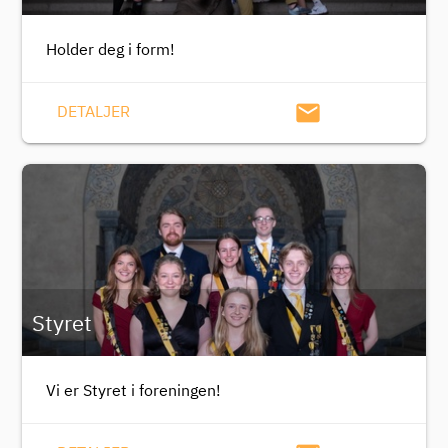
Holder deg i form!
email
DETALJER
Styret
Vi er Styret i foreningen!