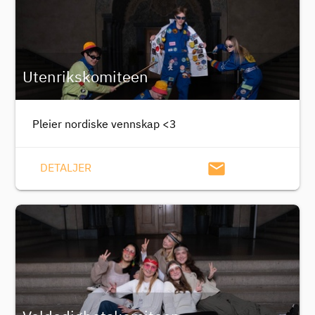
Utenrikskomiteen
Pleier nordiske vennskap <3
email
DETALJER