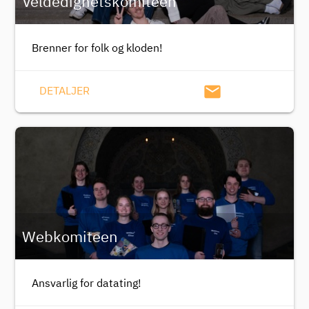
Veldedighetskomiteen
Brenner for folk og kloden!
email
DETALJER
Webkomiteen
Ansvarlig for datating!