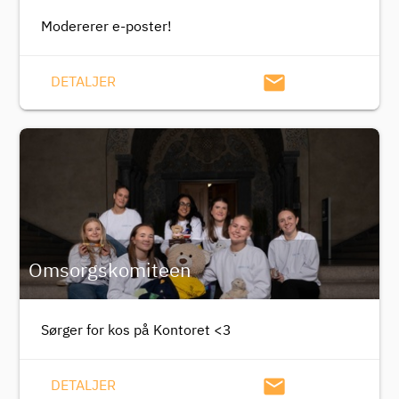
Modererer e-poster!
email
DETALJER
Omsorgskomiteen
Sørger for kos på Kontoret <3
email
DETALJER