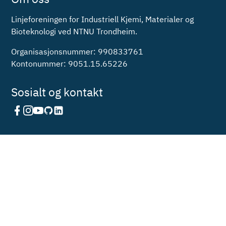
Linjeforeningen for Industriell Kjemi, Materialer og
Bioteknologi ved NTNU Trondheim.
Organisasjonsnummer: 990833761
Kontonummer: 9051.15.65226
Sosialt og kontakt
Finn kontaktinfo her
Schyggesiden - Varslingsskjema
Webansvarlig: Webkom
I samarbeid med: