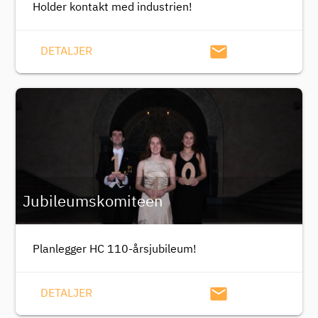
Holder kontakt med industrien!
email
DETALJER
Jubileumskomiteen
Planlegger HC 110-årsjubileum!
email
DETALJER