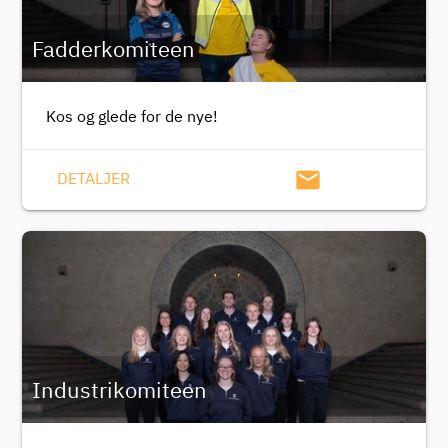
Fadderkomiteen
Kos og glede for de nye!
email
DETALJER
Industrikomiteen