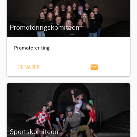
Promoteringskomiteen
Promoterer ting!
email
DETALJER
Sportskomiteen