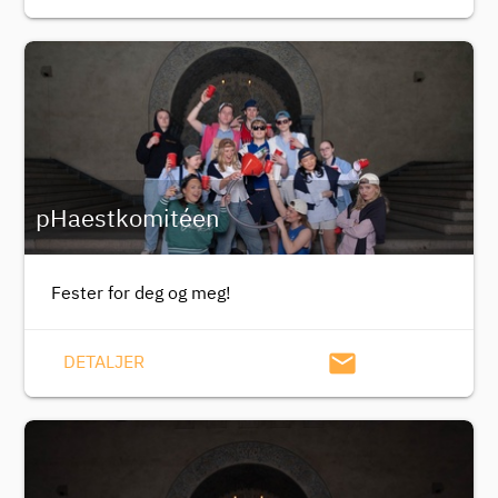
pHaestkomitéen
Fester for deg og meg!
email
DETALJER