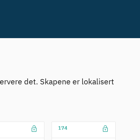
servere det. Skapene er lokalisert
lock_open
lock_open
174