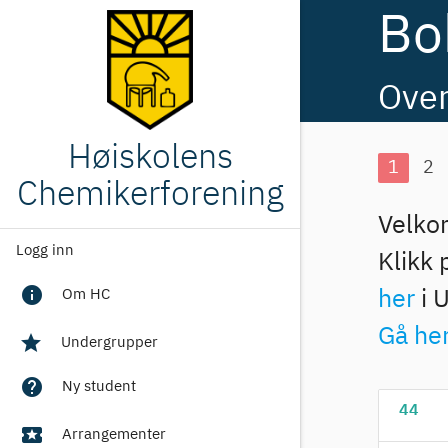
Bo
Over
Høiskolens
1
2
Chemikerforening
Velko
Logg inn
Klikk 
info
Om HC
her
i 
Gå he
star
Undergrupper
help
Ny student
44
local_activity
Arrangementer