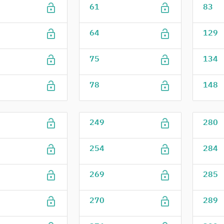
lock_open
lock_open
61
83
lock_open
lock_open
64
129
lock_open
lock_open
75
134
lock_open
lock_open
78
148
lock_open
lock_open
249
280
lock_open
lock_open
254
284
lock_open
lock_open
269
285
lock_open
lock_open
270
289