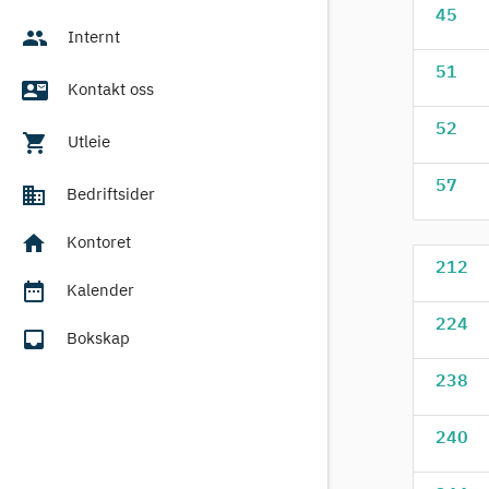
45
people
Internt
51
contact_mail
Kontakt oss
52
shopping_cart
Utleie
57
business
Bedriftsider
home
Kontoret
212
date_range
Kalender
224
inbox
Bokskap
238
240