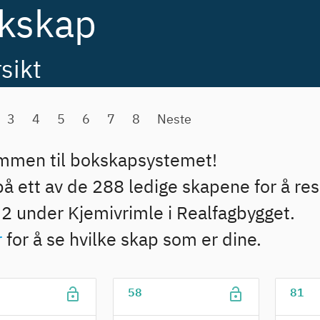
kskap
sikt
3
4
5
6
7
8
Neste
mmen til bokskapsystemet!
på ett av de 288 ledige skapene for å re
U2 under Kjemivrimle i Realfagbygget.
r
for å se hvilke skap som er dine.
lock_open
lock_open
58
81