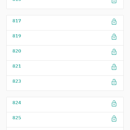
lock_open
lock_open
817
lock_open
819
lock_open
820
lock_open
821
lock_open
823
lock_open
824
lock_open
825