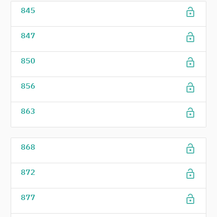
lock_open
845
lock_open
847
lock_open
850
lock_open
856
lock_open
863
lock_open
868
lock_open
872
lock_open
877