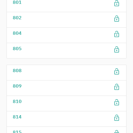
lock_open
801
lock_open
802
lock_open
804
lock_open
805
lock_open
808
lock_open
809
lock_open
810
lock_open
814
815