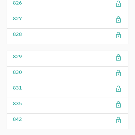
lock_open
826
lock_open
827
lock_open
828
lock_open
829
lock_open
830
lock_open
831
lock_open
835
lock_open
842