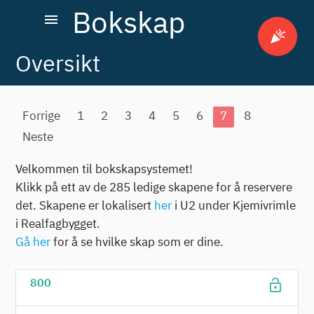
Bokskap
menu
celebration
Oversikt
Forrige
1
2
3
4
5
6
7
8
Neste
Velkommen til bokskapsystemet!
Klikk på ett av de 285 ledige skapene for å reservere
det. Skapene er lokalisert
her
i U2 under Kjemivrimle
i Realfagbygget.
Gå her
for å se hvilke skap som er dine.
lock_open
800