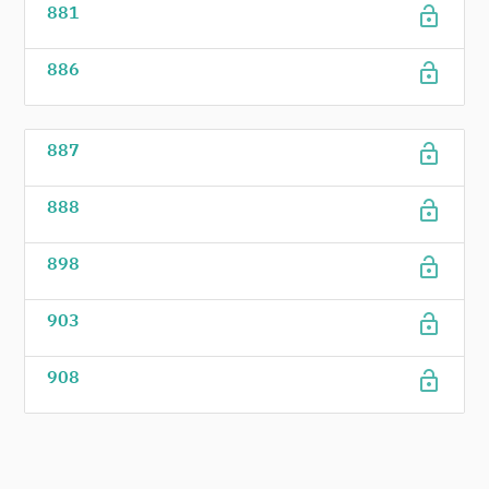
lock_open
881
lock_open
886
lock_open
887
lock_open
888
lock_open
898
lock_open
903
lock_open
908