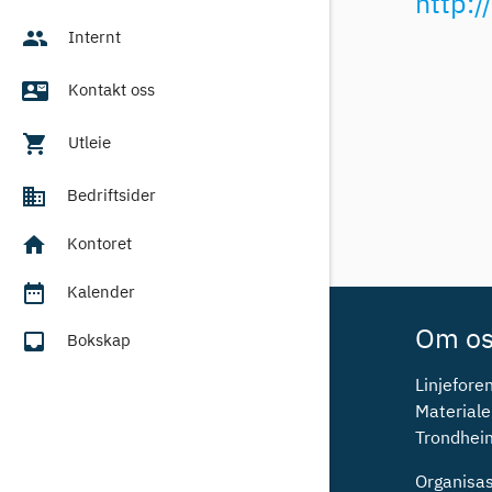
http:
people
Internt
contact_mail
Kontakt oss
shopping_cart
Utleie
business
Bedriftsider
home
Kontoret
date_range
Kalender
Om o
inbox
Bokskap
Linjeforen
Materiale
Trondhei
Organis