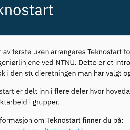
knostart
t av første uken arrangeres Teknostart fo
ngeniørlinjene ved NTNU. Dette er et int
kk i den studieretningen man har valgt o
tart er delt inn i flere deler hvor hoved
ktarbeid i grupper.
formasjon om Teknostart finner du på: