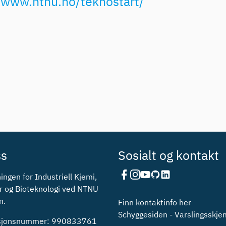
//www.ntnu.no/teknostart/
ss
Sosialt og kontakt
ingen for Industriell Kjemi,
r og Bioteknologi ved NTNU
m.
Finn kontaktinfo her
Schyggesiden - Varslingsskj
asjonsnummer: 990833761