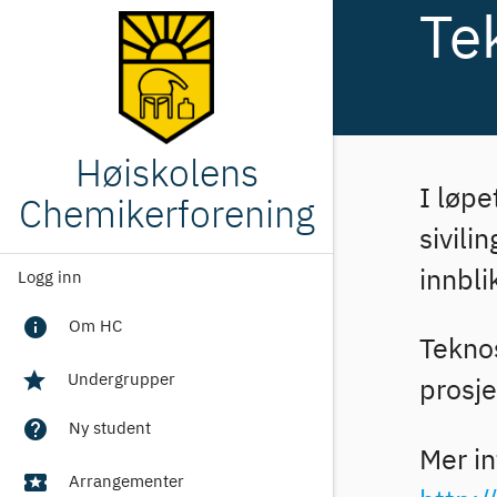
Te
Høiskolens
I løpe
Chemikerforening
sivili
innbli
Logg inn
info
Om HC
Teknos
star
Undergrupper
prosje
help
Ny student
Mer in
local_activity
Arrangementer