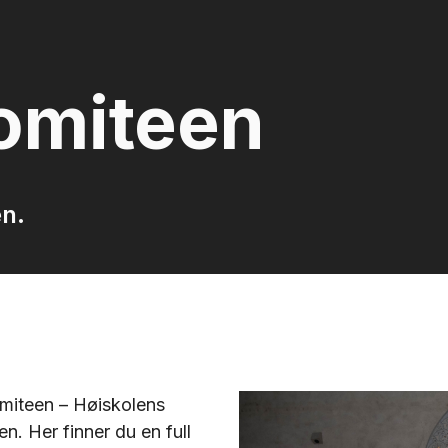
komiteen
en.
omiteen – Høiskolens
n. Her finner du en full