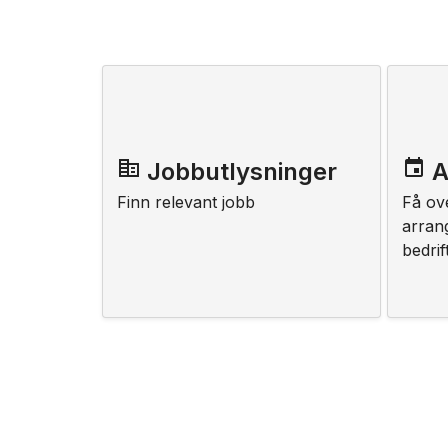
corporate_fare
insert_invitation
Jobbutlysninger
A
Finn relevant jobb
Få ov
arran
bedri