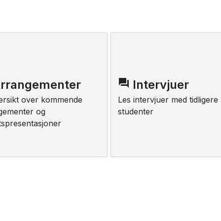
question_answer
rrangementer
Intervjuer
ersikt over kommende
Les intervjuer med tidligere
gementer og
studenter
ftspresentasjoner