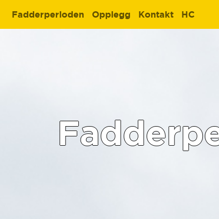
Fadderperioden
Opplegg
Kontakt
HC
Fadder­p