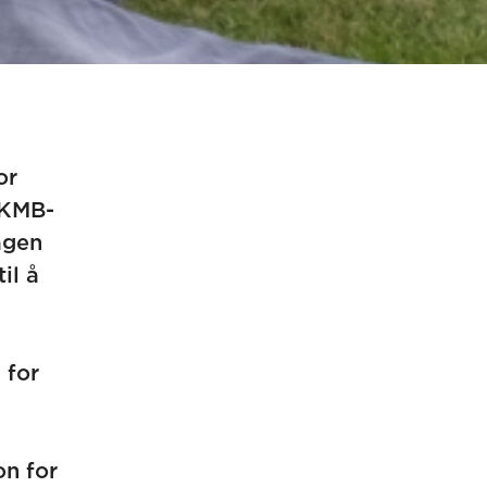
or
TKMB-
agen
il å
 for
on for