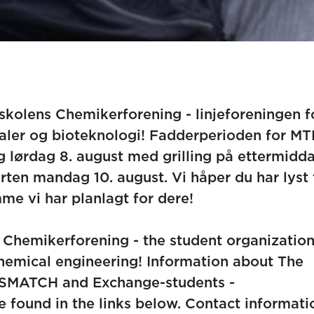
skolens Chemikerforening - linjeforeningen f
rialer og bioteknologi! Fadderperioden for M
g lørdag 8. august med grilling på ettermidd
arten mandag 10. august. Vi håper du har lyst t
me vi har planlagt for dere!
Chemikerforening - the student organization
hemical engineering! Information about The
MSMATCH and Exchange-students -
found in the links below. Contact informati