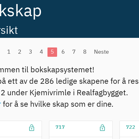
kskap
sikt
1
2
3
4
5
6
7
8
Neste
mmen til bokskapsystemet!
på ett av de 286 ledige skapene for å re
U2 under Kjemivrimle i Realfagbygget.
r
for å se hvilke skap som er dine.
lock_open
lock_open
717
722