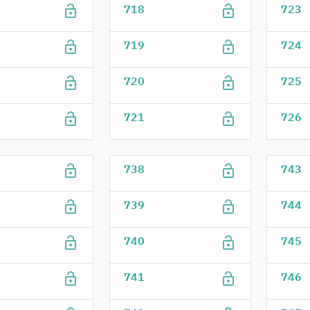
lock_open
lock_open
718
723
lock_open
lock_open
719
724
lock_open
lock_open
720
725
lock_open
lock_open
721
726
lock_open
lock_open
738
743
lock_open
lock_open
739
744
lock_open
lock_open
740
745
lock_open
lock_open
741
746