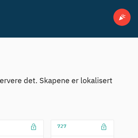
celebration
servere det. Skapene er lokalisert
lock_open
lock_open
727