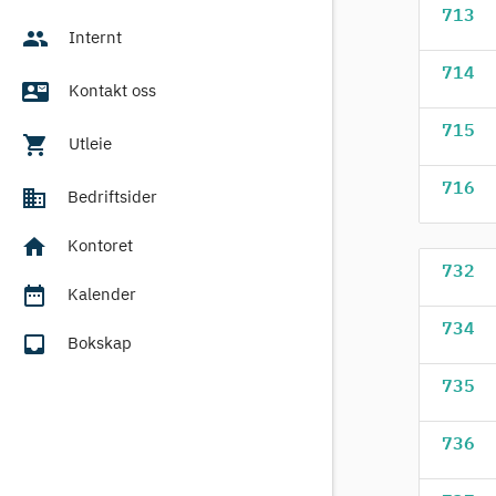
713
people
Internt
714
contact_mail
Kontakt oss
715
shopping_cart
Utleie
716
business
Bedriftsider
home
Kontoret
732
date_range
Kalender
734
inbox
Bokskap
735
736