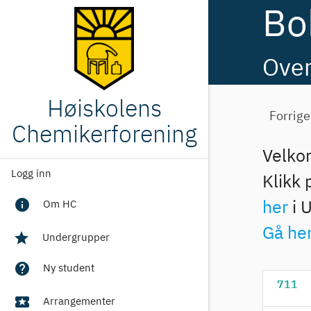
Bo
Over
Høiskolens
Forrige
Chemikerforening
Velko
Logg inn
Klikk 
info
Om HC
her
i 
Gå he
star
Undergrupper
help
Ny student
711
local_activity
Arrangementer