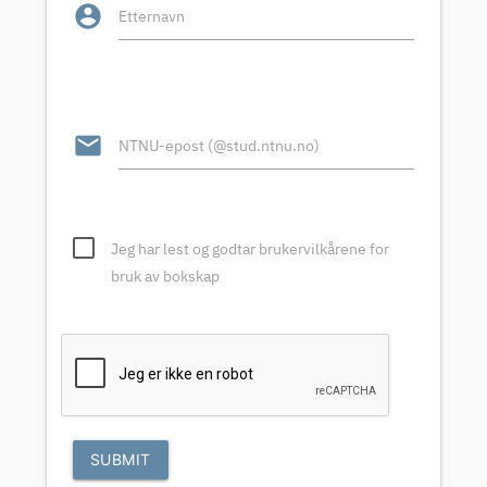
account_circle
Etternavn
email
NTNU-epost (@stud.ntnu.no)
Jeg har lest og godtar brukervilkårene for
bruk av bokskap
SUBMIT