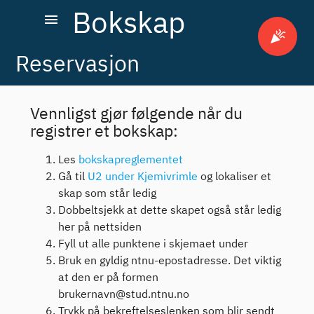
Bokskap
menu
celebration
Reservasjon
Vennligst gjør følgende når du
registrer et bokskap:
Les
bokskapreglementet
Gå til
U2 under Kjemivrimle
og lokaliser et
skap som står ledig
Dobbeltsjekk at dette skapet også står ledig
her på nettsiden
Fyll ut alle punktene i skjemaet under
Bruk en gyldig ntnu-epostadresse. Det viktig
at den er på formen
brukernavn@stud.ntnu.no
Trykk på bekreftelseslenken som blir sendt