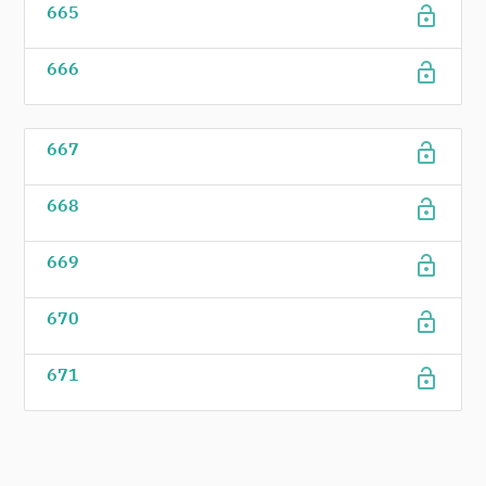
lock_open
665
lock_open
666
lock_open
667
lock_open
668
lock_open
669
lock_open
670
lock_open
671