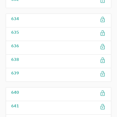
lock_open
lock_open
634
lock_open
635
lock_open
636
lock_open
638
lock_open
639
lock_open
640
lock_open
641