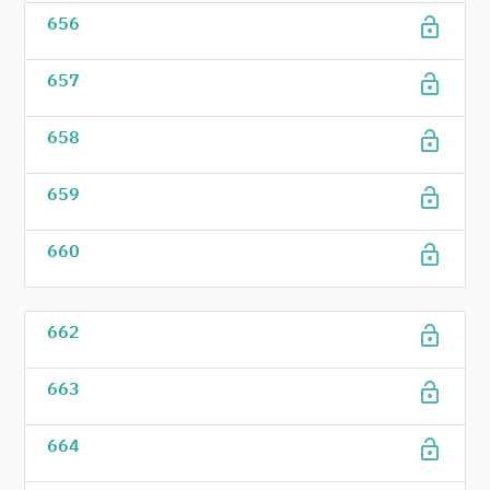
lock_open
656
lock_open
657
lock_open
658
lock_open
659
lock_open
660
lock_open
662
lock_open
663
lock_open
664