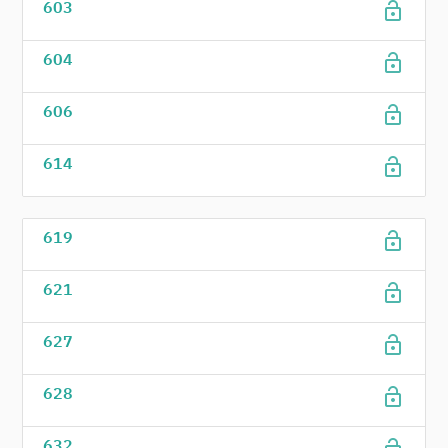
lock_open
603
lock_open
604
lock_open
606
lock_open
614
lock_open
619
lock_open
621
lock_open
627
lock_open
628
632