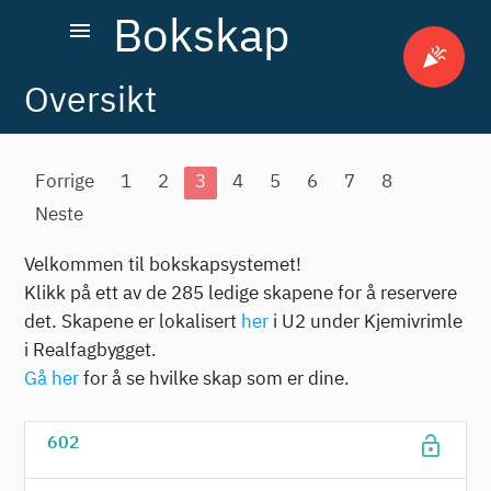
Bokskap
menu
celebration
Oversikt
Forrige
1
2
3
4
5
6
7
8
Neste
Velkommen til bokskapsystemet!
Klikk på ett av de 285 ledige skapene for å reservere
det. Skapene er lokalisert
her
i U2 under Kjemivrimle
i Realfagbygget.
Gå her
for å se hvilke skap som er dine.
lock_open
602