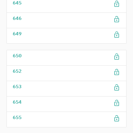
lock_open
645
lock_open
646
lock_open
649
lock_open
650
lock_open
652
lock_open
653
lock_open
654
lock_open
655