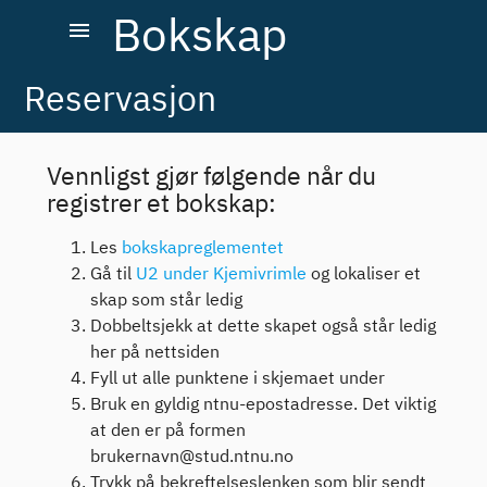
Bokskap
menu
Reservasjon
Vennligst gjør følgende når du
registrer et bokskap:
Les
bokskapreglementet
Gå til
U2 under Kjemivrimle
og lokaliser et
skap som står ledig
Dobbeltsjekk at dette skapet også står ledig
her på nettsiden
Fyll ut alle punktene i skjemaet under
Bruk en gyldig ntnu-epostadresse. Det viktig
at den er på formen
brukernavn@stud.ntnu.no
Trykk på bekreftelseslenken som blir sendt