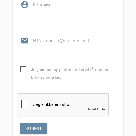
account_circle
Etternavn
email
NTNU-epost (@stud.ntnu.no)
Jeg har lest og godtar brukervilkårene for
bruk av bokskap
SUBMIT