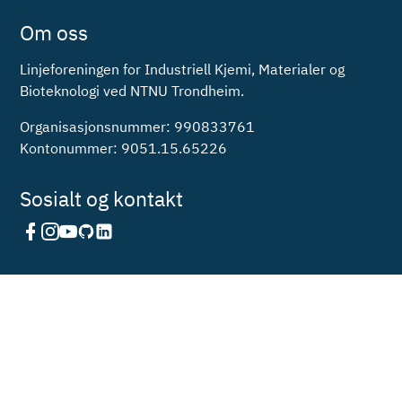
Om oss
Linjeforeningen for Industriell Kjemi, Materialer og
Bioteknologi ved NTNU Trondheim.
Organisasjonsnummer: 990833761
Kontonummer: 9051.15.65226
Sosialt og kontakt
Finn kontaktinfo her
Schyggesiden - Varslingsskjema
Webansvarlig: Webkom
I samarbeid med: