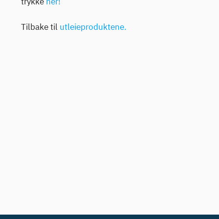
trykke
her!
Tilbake til
utleieproduktene.