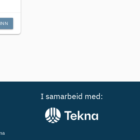
INN
I samarbeid med:
ema