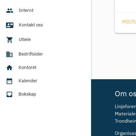
people
Internt
MISTE
contact_mail
Kontakt oss
shopping_cart
Utleie
business
Bedriftsider
home
Kontoret
date_range
Kalender
Om o
inbox
Bokskap
Linjeforen
Materiale
Trondhei
Organis