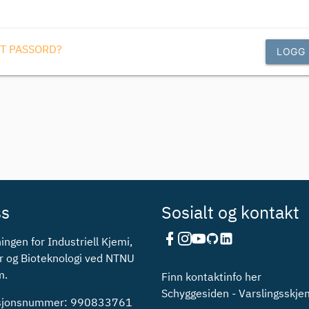
T PASSORD?
LOGG 
ss
Sosialt og kontakt
ingen for Industriell Kjemi,
r og Bioteknologi ved NTNU
m.
Finn kontaktinfo her
Schyggesiden - Varslingsskj
asjonsnummer: 990833761