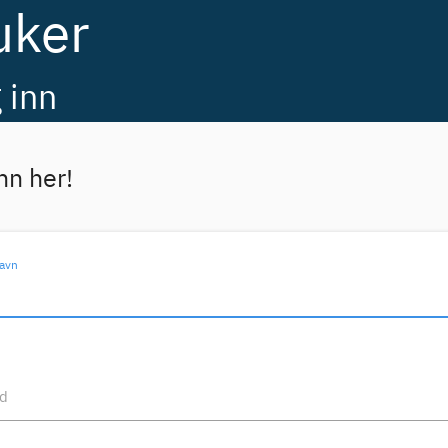
uker
 inn
nn her!
avn
rd