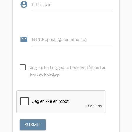
account_circle
Etternavn
email
NTNU-epost (@stud.ntnu.no)
Jeg har lest og godtar brukervilkårene for
bruk av bokskap
SUBMIT