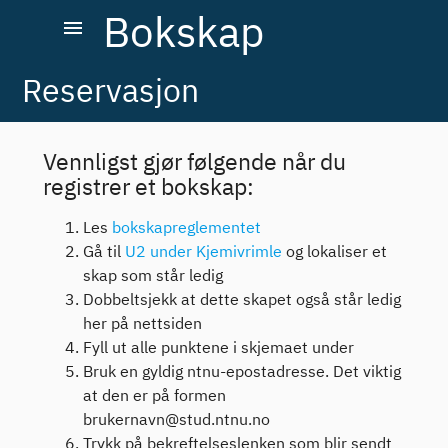
Bokskap
menu
Reservasjon
Vennligst gjør følgende når du
registrer et bokskap:
Les
bokskapreglementet
Gå til
U2 under Kjemivrimle
og lokaliser et
skap som står ledig
Dobbeltsjekk at dette skapet også står ledig
her på nettsiden
Fyll ut alle punktene i skjemaet under
Bruk en gyldig ntnu-epostadresse. Det viktig
at den er på formen
brukernavn@stud.ntnu.no
Trykk på bekreftelseslenken som blir sendt