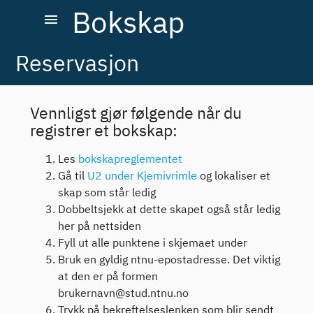
Bokskap
menu
Reservasjon
Vennligst gjør følgende når du
registrer et bokskap:
Les
bokskapreglementet
Gå til
U2 under Kjemivrimle
og lokaliser et
skap som står ledig
Dobbeltsjekk at dette skapet også står ledig
her på nettsiden
Fyll ut alle punktene i skjemaet under
Bruk en gyldig ntnu-epostadresse. Det viktig
at den er på formen
brukernavn@stud.ntnu.no
Trykk på bekreftelseslenken som blir sendt