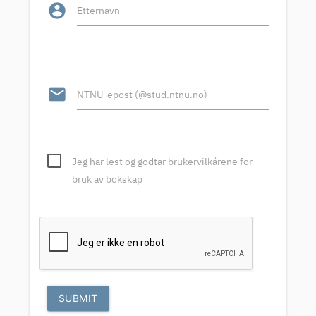
account_circle
Etternavn
email
NTNU-epost (@stud.ntnu.no)
Jeg har lest og godtar brukervilkårene for
bruk av bokskap
SUBMIT