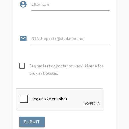
account_circle
Etternavn
email
NTNU-epost (@stud.ntnu.no)
Jeg har lest og godtar brukervilkårene for
bruk av bokskap
SUBMIT