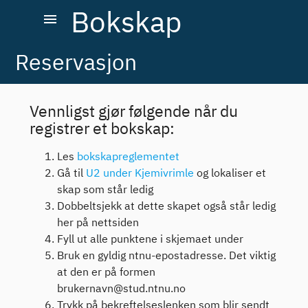
Bokskap
menu
Reservasjon
Vennligst gjør følgende når du
registrer et bokskap:
Les
bokskapreglementet
Gå til
U2 under Kjemivrimle
og lokaliser et
skap som står ledig
Dobbeltsjekk at dette skapet også står ledig
her på nettsiden
Fyll ut alle punktene i skjemaet under
Bruk en gyldig ntnu-epostadresse. Det viktig
at den er på formen
brukernavn@stud.ntnu.no
Trykk på bekreftelseslenken som blir sendt