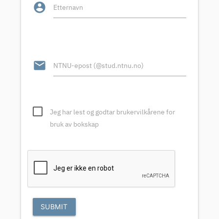
account_circle
Etternavn
email
NTNU-epost (@stud.ntnu.no)
Jeg har lest og godtar brukervilkårene for
bruk av bokskap
SUBMIT