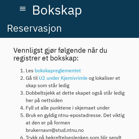
Bokskap
menu
Reservasjon
Vennligst gjør følgende når du
registrer et bokskap:
Les
bokskapreglementet
Gå til
U2 under Kjemivrimle
og lokaliser et
skap som står ledig
Dobbeltsjekk at dette skapet også står ledig
her på nettsiden
Fyll ut alle punktene i skjemaet under
Bruk en gyldig ntnu-epostadresse. Det viktig
at den er på formen
brukernavn@stud.ntnu.no
Trykk på bekreftelseslenken som blir sendt