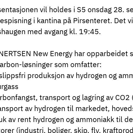
entasjonen vil holdes i S5 onsdag 28. s
espisning i kantina på Pirsenteret. Det vi
shaugen med avgang kl. 19:45.
NERTSEN New Energy har opparbeidet se
karbon-løsninger som omfatter:
tslippsfri produksjon av hydrogen og am
urgass
rbonfangst, transport og lagring av CO2
ansport av hydrogen til markedet, hoveds
uk av rent hydrogen og ammoniakk til de
orer (industri, boliger, skip, fly, kraftpr