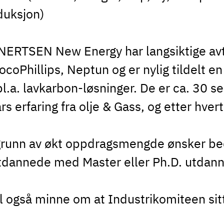
duksjon)
NERTSEN New Energy har langsiktige avt
coPhillips, Neptun og er nylig tildelt e
bl.a. lavkarbon-løsninger. De er ca. 30 
rs erfaring fra olje & Gass, og etter hver
grunn av økt oppdragsmengde ønsker bedr
tdannede med Master eller Ph.D. utdann
il også minne om at Industrikomiteen sitt