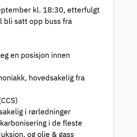
eptember kl. 18:30, etterfulgt
l bli satt opp buss fra
g en posisjon innen
moniakk, hovedsakelig fra
 (CCS)
akelig i rørledninger
karbonisering i de fleste
oduksjon, og olje & gass