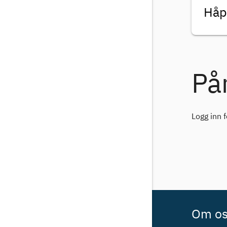
Håpe
På
Logg inn 
Om o