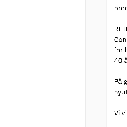
pro
REI
Cono
for 
40 å
På 
nyu
Vi v