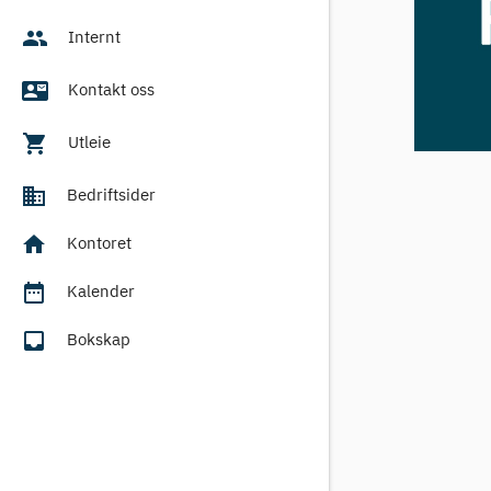
people
Internt
contact_mail
Kontakt oss
shopping_cart
Utleie
business
Bedriftsider
home
Kontoret
date_range
Kalender
inbox
Bokskap