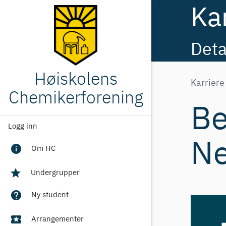
Ka
Deta
Høiskolens
Karriere
Chemikerforening
B
Logg inn
Ne
info
Om HC
star
Undergrupper
help
Ny student
local_activity
Arrangementer