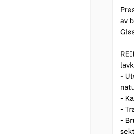
Pres
av b
Glø
REI
lav
- U
nat
- Ka
- Tr
- Br
sekt