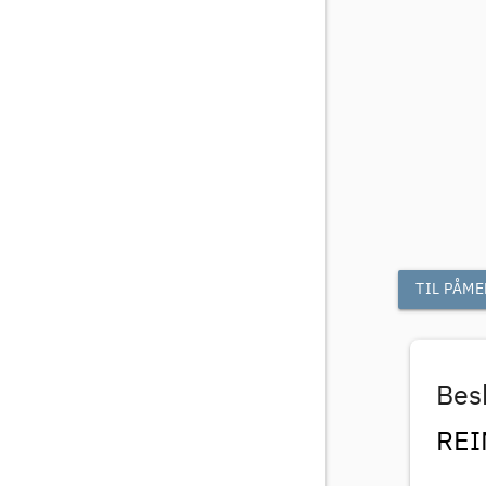
TIL PÅM
Besk
REIN