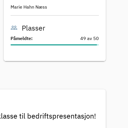
Marie Hahn Næss
people_outline
Plasser
Påmeldte:
49 av 50
asse til bedriftspresentasjon!