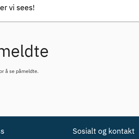
r vi sees!
meldte
for å se påmeldte.
ss
Sosialt og kontakt