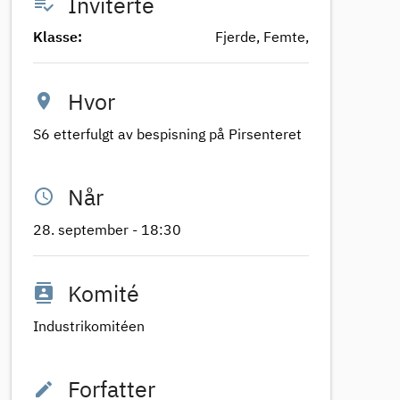
playlist_add_check
Inviterte
Klasse:
Fjerde, Femte,
location_on
Hvor
S6 etterfulgt av bespisning på Pirsenteret
access_time
Når
28. september - 18:30
contacts
Komité
Industrikomitéen
edit
Forfatter