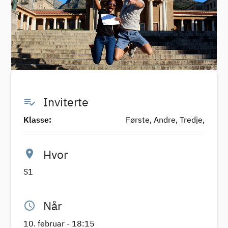
playlist_add_check
Inviterte
Klasse:
Første, Andre, Tredje,
location_on
Hvor
S1
access_time
Når
10. februar - 18:15