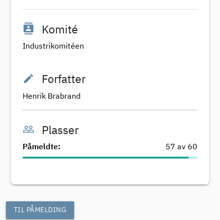
contacts
Komité
Industrikomitéen
edit
Forfatter
Henrik Brabrand
people_outline
Plasser
Påmeldte:
57 av 60
TIL PÅMELDING