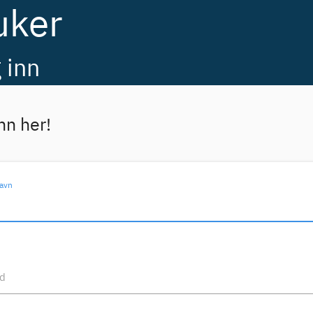
uker
 inn
nn her!
avn
rd