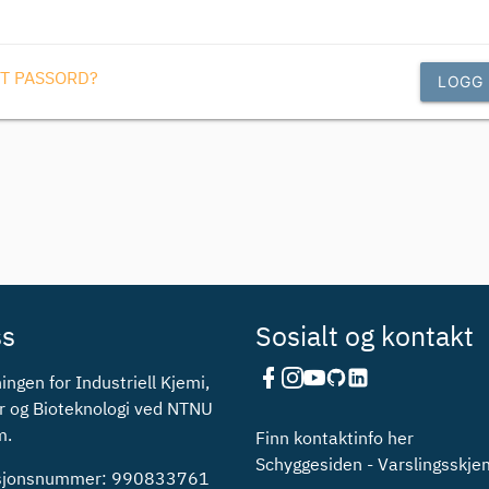
T PASSORD?
LOGG 
ss
Sosialt og kontakt
ingen for Industriell Kjemi,
r og Bioteknologi ved NTNU
m.
Finn kontaktinfo her
Schyggesiden - Varslingsskj
asjonsnummer: 990833761