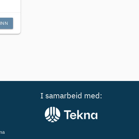
INN
I samarbeid med:
ema