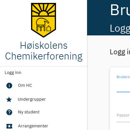
Br
Logg
Høiskolens
Logg i
Chemikerforening
Logg inn
Brukern
info
Om HC
star
Undergrupper
help
Ny student
Passo
local_activity
Arrangementer