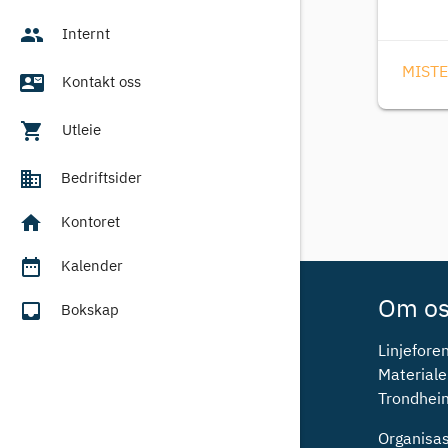
people
Internt
MISTE
contact_mail
Kontakt oss
shopping_cart
Utleie
business
Bedriftsider
home
Kontoret
date_range
Kalender
Om o
inbox
Bokskap
Linjeforen
Materiale
Trondhei
Organis